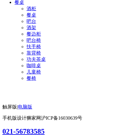
餐桌
酒柜
餐桌
吧台
酒架
餐边柜
吧台椅
扶手椅
靠背椅
功夫茶桌
咖啡桌
儿童椅
餐椅
触屏版
|
电脑版
手机版设计狮家网
沪ICP备16030639号
021-56783585