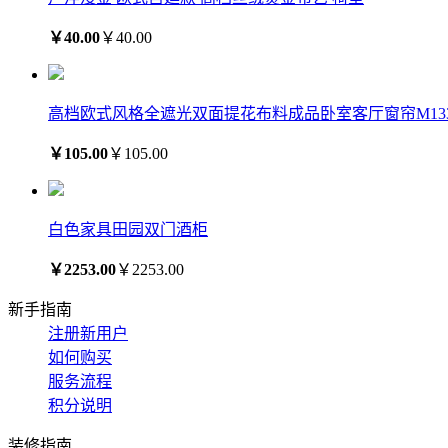
￥40.00
￥40.00
高档欧式风格全遮光双面提花布料成品卧室客厅窗帘M133
￥105.00
￥105.00
白色家具田园双门酒柜
￥2253.00
￥2253.00
新手指南
注册新用户
如何购买
服务流程
积分说明
装修指南