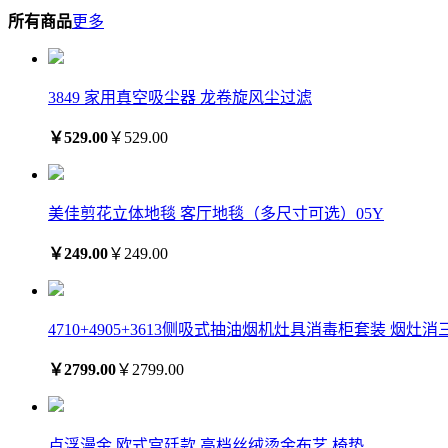
所有商品
更多
3849 家用真空吸尘器 龙卷旋风尘过滤
￥529.00
￥529.00
美佳剪花立体地毯 客厅地毯（多尺寸可选）05Y
￥249.00
￥249.00
4710+4905+3613侧吸式抽油烟机灶具消毒柜套装 烟灶
￥2799.00
￥2799.00
卢浮漫金 欧式宫廷款 高档丝绒烫金布艺 椅垫