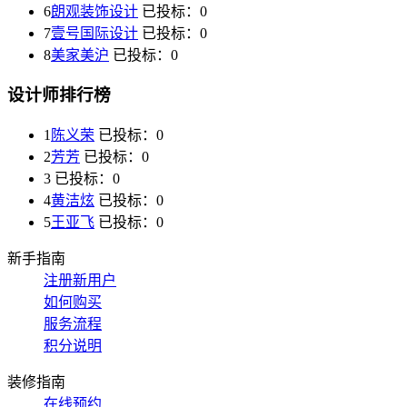
6
朗观装饰设计
已投标：
0
7
壹号国际设计
已投标：
0
8
美家美沪
已投标：
0
设计师排行榜
1
陈义荣
已投标：
0
2
芳芳
已投标：
0
3
已投标：
0
4
黄洁炫
已投标：
0
5
王亚飞
已投标：
0
新手指南
注册新用户
如何购买
服务流程
积分说明
装修指南
在线预约