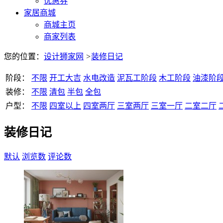
优惠券
家居商城
商城主页
商家列表
您的位置：
设计狮家网
>
装修日记
阶段：
不限
开工大吉
水电改造
泥瓦工阶段
木工阶段
油漆阶
装修：
不限
清包
半包
全包
户型：
不限
四室以上
四室两厅
三室两厅
三室一厅
二室二厅
装修日记
默认
浏览数
评论数