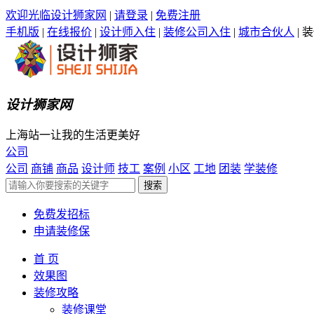
欢迎光临设计狮家网
|
请登录
|
免费注册
手机版
|
在线报价
|
设计师入住
|
装修公司入住
|
城市合伙人
|
装
设计狮家网
上海站一让我的生活更美好
公司
公司
商铺
商品
设计师
技工
案例
小区
工地
团装
学装修
免费发招标
申请装修保
首 页
效果图
装修攻略
装修课堂