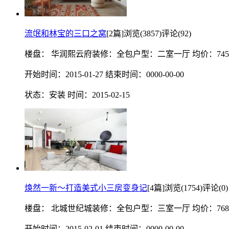
流氓和林宝的三口之窝
[2篇]
浏览(
3857
)
评论(
92
)
楼盘： 华润熙云府
装修：全包
户型：二室一厅
均价：745
开始时间：2015-01-27
结束时间：0000-00-00
状态：安装
时间：2015-02-15
焕然一新～打造美式小三房变身记
[4篇]
浏览(
1754
)
评论(
0
)
楼盘： 北城世纪城
装修：全包
户型：三室一厅
均价：768
开始时间：2015-02-01
结束时间：0000-00-00