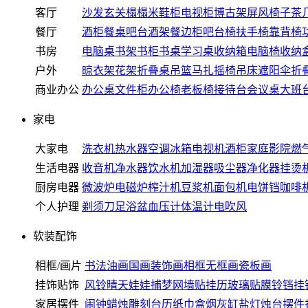
客厅
沙发
玄关
榻榻米
鞋柜
电视柜
博古架
屏风
椅子
茶
餐厅
酒柜
餐桌
吧台
酒架
餐边柜
吧台椅
扶手椅
靠背椅
书房
电脑桌
书架
书柜
书桌
学习桌
收纳箱
电脑椅
收纳
户外
晾衣架
花架
折叠桌
吊篮
马扎
摇椅
吊床
遮阳伞
折
商业办公
办公桌
文件柜
办公椅
老板椅
接待台
会议桌
大班
家电
大家电
洗衣机
热水器
空调
冰箱
电视机
酒柜
家庭影院
燃
生活电器
收音机
净水器
饮水机
加湿器
吸尘器
净化器
挂烫
厨房电器
微波炉
电磁炉
榨汁机
豆浆机
面包机
电饼铛
咖啡
个人护理
剃须刀
足浴盆
血压计
体温计
电吹风
软装配饰
相框/画片
书法
油画
国画
装饰画
相框
无框画
瓷板画
挂饰贴饰
风铃
晴天娃娃
捕梦网
墙贴
挂历
玻璃贴膜
铃铛
挂
家居摆件
闹钟
蜡烛
雕刻
台历
纸巾盒
烟灰缸
盐灯
烛台
摆件