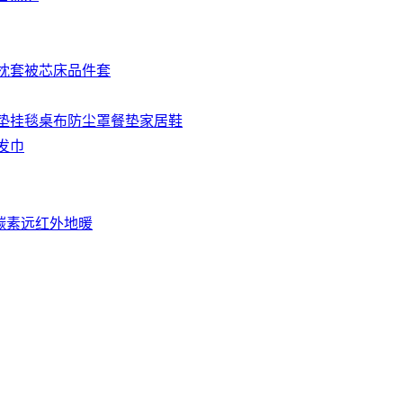
枕套
被芯
床品件套
垫
挂毯
桌布
防尘罩
餐垫
家居鞋
发巾
碳素远红外地暖