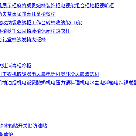
几
展示柜
麻将桌
贵妃椅
装饰柜
电视架
组合柜
地柜
视听柜
功夫茶桌
咖啡桌
儿童椅
餐椅
盒
收纳袋
收纳柜
工作台
转椅
收纳架
CD架
叠椅
秋千
公园椅
藤椅
休闲椅
晾衣杆
台
礼堂椅
沙发椅
大班椅
气灶
消毒柜
冷柜
机
干衣机
取暖器
电风扇
电话机
熨斗
冷风扇
清洁机
机
抽油烟机
电饭煲
酸奶机
电压力锅
料理机
电水壶
电烤箱
电炖锅
煮
钟
冰箱贴
开关贴
防油贴
香薰炉