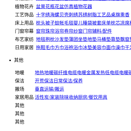
植物花卉
盆景
花瓶
花盆
仿真植物
花器
工艺饰品
十字绣
海螺
贝壳
刺绣
苏绣
树脂工艺品
桌旗
熏香
床上用品
枕头
被子
蚊帐
毛毯
婴儿睡袋
被套
床单
枕芯
凉席
门窗帘幕
窗帘
珠帘
浴帘
卷帘
纱窗
门帘
辅料/配件
布艺家纺
地毯
抱枕
沙发垫
蒲团
坐垫
地垫
马桶垫
靠垫
飘窗
日用家居
拖鞋
毛巾
方巾
浴袍
浴巾
冰垫
美容巾
面巾
澡巾
干
其他
地暖
地热地暖
碳纤维电缆电暖
金属发热低电缆电暖
保洁
开荒保洁
日常保洁/保养
搬场
垂直运输/搬运
家居用品
活性炭/家装除味
收纳
厨房/餐饮用具
其他
其他
其他