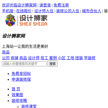
欢迎光临设计狮家网
|
请登录
|
免费注册
手机版
|
在线报价
|
设计师入住
|
装修公司入住
|
城市合伙人
|
装
设计狮家网
上海站一让我的生活更美好
商品
公司
商铺
商品
设计师
技工
案例
小区
工地
团装
学装修
免费发招标
申请装修保
首 页
效果图
装修攻略
装修课堂