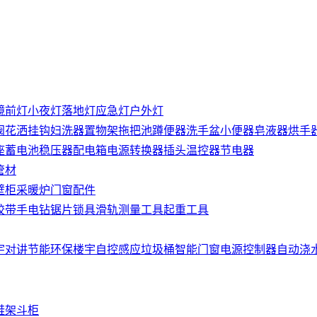
镜前灯
小夜灯
落地灯
应急灯
户外灯
阀
花洒
挂钩
妇洗器
置物架
拖把池
蹲便器
洗手盆
小便器
皂液器
烘手
座
蓄电池
稳压器
配电箱
电源转换器
插头
温控器
节电器
管材
壁柜
采暖炉
门窗配件
胶带
手电钻
锯片
锁具
滑轨
测量工具
起重工具
宇对讲
节能环保
楼宇自控
感应垃圾桶
智能门窗
电源控制器
自动浇
鞋架
斗柜