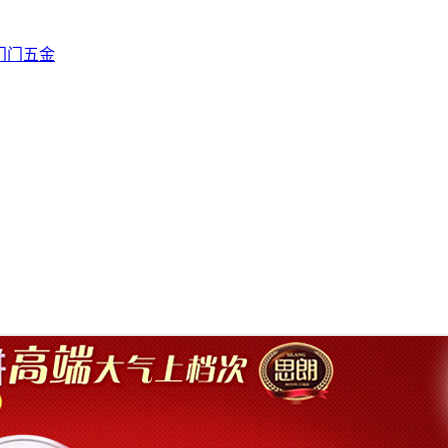
门
门五金