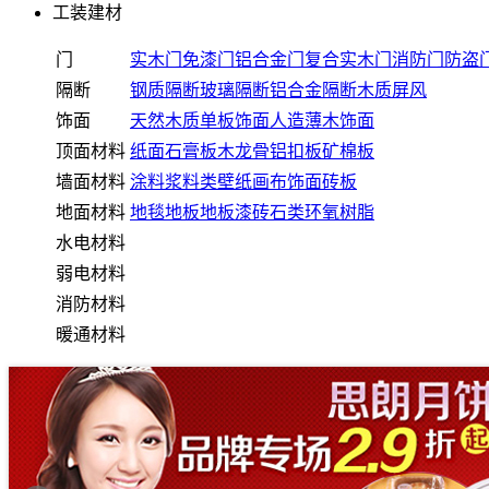
工装建材
门
实木门
免漆门
铝合金门
复合实木门
消防门
防盗
隔断
钢质隔断
玻璃隔断
铝合金隔断
木质屏风
饰面
天然木质单板饰面
人造薄木饰面
顶面材料
纸面石膏板
木龙骨
铝扣板
矿棉板
墙面材料
涂料浆料类
壁纸画布
饰面砖板
地面材料
地毯
地板
地板漆
砖石类
环氧树脂
水电材料
弱电材料
消防材料
暖通材料