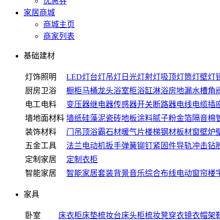
优惠券
家居商城
商城主页
商家列表
基础建材
灯饰照明
LED灯
台灯
吊灯
日光灯
射灯
吸顶灯
筒灯
壁灯
厨房卫浴
橱柜
马桶
龙头
浴室柜
浴缸
淋浴房
地漏
水槽
角
电工电料
变压器
继电器
传感器
开关
断路器
电线电缆
插
墙地面材料
墙纸
硅藻泥
瓷砖
地板
涂料
腻子粉
金箔
隔音棉
装饰材料
门
吊顶
浴霸
石材
暖气片
楼梯
钢材
板材
窗
壁炉
五金工具
法兰
电动机
扳手
弹簧
铆钉
紧固件
导轨
冲击钻
定制家居
定制衣柜
智能家居
智能家居套装
背景音乐
综合布线
电动窗帘
楼
家具
卧室
床
衣柜
床垫
梳妆台
床头柜
梳妆凳
穿衣镜
衣帽架