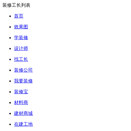
装修工长列表
首页
效果图
学装修
设计师
找工长
装修公司
我要装修
装修宝
材料商
建材商城
在建工地