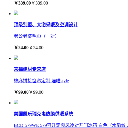
￥339.00
￥339.00
顶级别墅、大宅采暖及空调设计
老公老婆毛巾（一对）
￥24.00
￥24.00
来福建材专营店
棉麻拼接窗帘定制 喵喵style
￥99.00
￥99.00
美国凯乐瑞克电热膜供暖系统
BCD-579WE 579容升定频风冷对开门冰箱 白色（水韵纹 ..