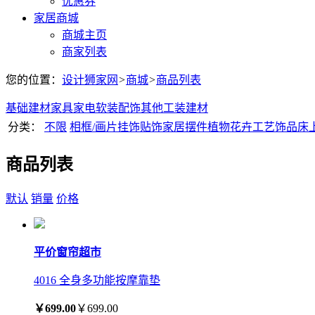
优惠券
家居商城
商城主页
商家列表
您的位置：
设计狮家网
>
商城
>
商品列表
基础建材
家具
家电
软装配饰
其他
工装建材
分类：
不限
相框/画片
挂饰贴饰
家居摆件
植物花卉
工艺饰品
床
商品列表
默认
销量
价格
平价窗帘超市
4016 全身多功能按摩靠垫
￥699.00
￥699.00