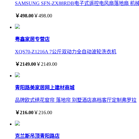
SAMSUNG SFN-ZX88RDB电子式遥控电风扇落地扇 机械臂
￥498.00
￥498.00
粤鑫家居专营店
XQS70-Z1216A 7公斤双动力全自动波轮洗衣机
￥2149.00
￥2149.00
青阳路美家居网上建材商城
品牌欧式绣花窗帘 落地帘 别墅酒店高档客厅定制弗罗拉
￥216.00
￥216.00
克兰斯吊顶青阳路店