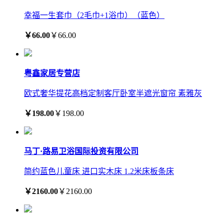
幸福一生套巾（2毛巾+1浴巾）（蓝色）
￥66.00
￥66.00
粤鑫家居专营店
欧式奢华提花高档定制客厅卧室半遮光窗帘 素雅灰
￥198.00
￥198.00
马丁·路易卫浴国际投资有限公司
简约蓝色儿童床 进口实木床 1.2米床板条床
￥2160.00
￥2160.00