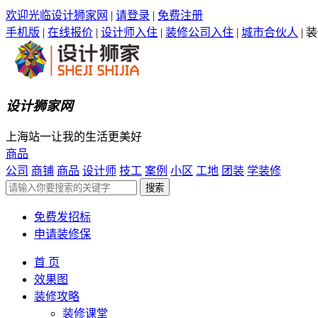
欢迎光临设计狮家网
|
请登录
|
免费注册
手机版
|
在线报价
|
设计师入住
|
装修公司入住
|
城市合伙人
|
装
设计狮家网
上海站一让我的生活更美好
商品
公司
商铺
商品
设计师
技工
案例
小区
工地
团装
学装修
免费发招标
申请装修保
首 页
效果图
装修攻略
装修课堂