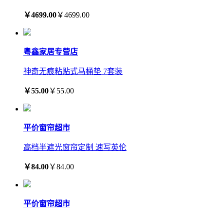
￥4699.00
￥4699.00
粤鑫家居专营店
神奇无痕粘贴式马桶垫 7套装
￥55.00
￥55.00
平价窗帘超市
高档半遮光窗帘定制 速写英伦
￥84.00
￥84.00
平价窗帘超市