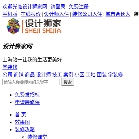
欢迎光临设计狮家网
|
请登录
|
免费注册
手机版
|
在线报价
|
设计师入住
|
装修公司入住
|
城市合伙人
|
装
设计狮家网
上海站一让我的生活更美好
学装修
公司
商铺
商品
设计师
技工
案例
小区
工地
团装
学装修
免费发招标
申请装修保
首 页
效果图
装修攻略
装修课堂