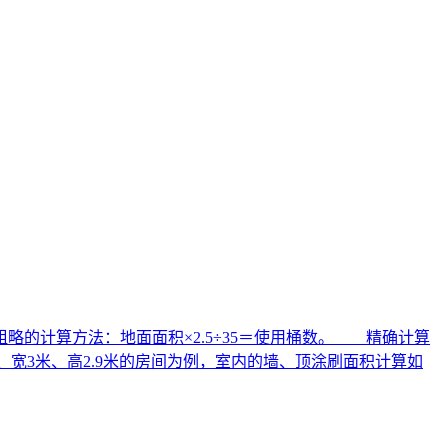
略的计算方法：地面面积×2.5÷35＝使用桶数。 精确计算
、宽3米、高2.9米的房间为例，室内的墙、顶涂刷面积计算如