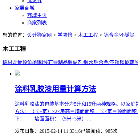
优惠券
家居商城
商城主页
商家列表
您的位置：
设计狮家网
>
学装修
>
木工工程
>
铝合金/不锈钢
木工工程
板材
龙骨
顶角/踢脚线
石膏制品
胶黏剂/胶水
铝合金/不锈钢
玻璃
涂料乳胶漆用量计算方法
涂料乳胶漆的包装基本分为5升和15升两种规格。以家庭
方法：（长+宽）×2×房高＝墙面面积。长×宽＝顶面面积
下： 墙面面积：（5米+3米）…
发布日期：
2015-02-14 11:33:16
已被阅读：
985
次