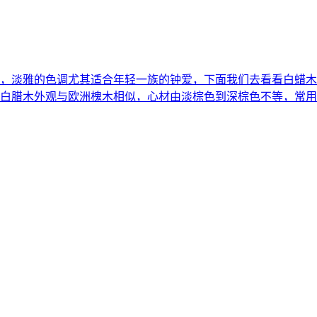
，淡雅的色调尤其适合年轻一族的钟爱，下面我们去看看白蜡
，白腊木外观与欧洲槐木相似，心材由淡棕色到深棕色不等，常