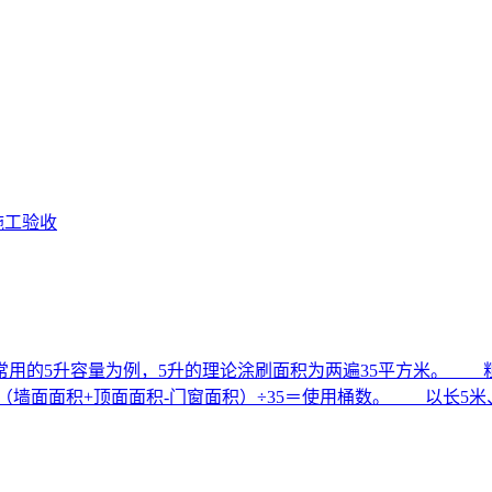
施工验收
常用的5升容量为例，5升的理论涂刷面积为两遍35平方米。 粗
（墙面面积+顶面面积-门窗面积）÷35＝使用桶数。 以长5米