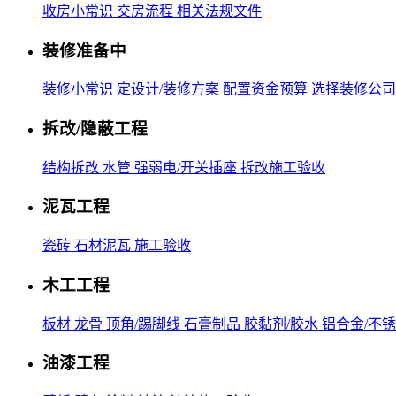
收房小常识
交房流程
相关法规文件
装修准备中
装修小常识
定设计/装修方案
配置资金预算
选择装修公司
拆改/隐蔽工程
结构拆改
水管
强弱电/开关插座
拆改施工验收
泥瓦工程
瓷砖
石材泥瓦
施工验收
木工工程
板材
龙骨
顶角/踢脚线
石膏制品
胶黏剂/胶水
铝合金/不
油漆工程