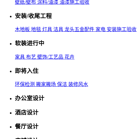
壁纸/壁布
涂料/油漆
油漆施工验收
安装/收尾工程
木地板
地毯
灯具
洁具
龙头五金配件
家电
安装施工验收
软装进行中
家具
布艺
壁饰/工艺品
花卉
即将入住
环保检测
搬家搬场
保洁
装修风水
办公室设计
酒店设计
餐厅设计