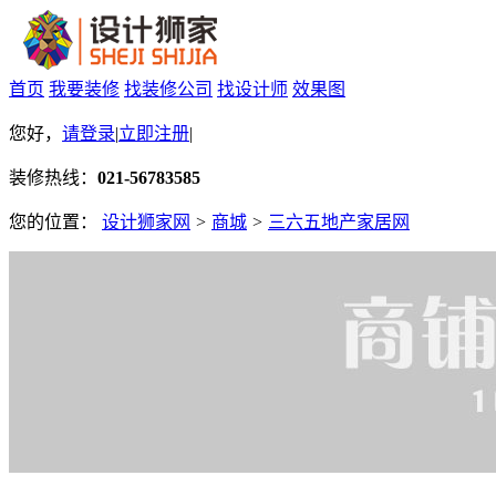
首页
我要装修
找装修公司
找设计师
效果图
您好，
请登录
|
立即注册
|
装修热线：
021-56783585
您的位置：
设计狮家网
>
商城
>
三六五地产家居网